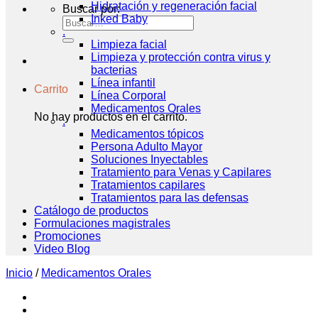
Hidratación y regeneración facial
Buscar por:
Inked Baby
.
Limpieza facial
Limpieza y protección contra virus y
bacterias
Línea infantil
Carrito
Línea Corporal
Medicamentos Orales
No hay productos en el carrito.
.
Medicamentos tópicos
Persona Adulto Mayor
Soluciones Inyectables
Tratamiento para Venas y Capilares
Tratamientos capilares
Tratamientos para las defensas
Catálogo de productos
Formulaciones magistrales
Promociones
Video Blog
Inicio
/
Medicamentos Orales