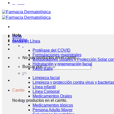
Hola
Inicio
Acceder
tienda en Línea
.
Protéjase del COVID
Formulaciones magistrales
No hay productos en el carrito.
Bloqueadores Solares y Protección Solar co
Hidratación y regeneración facial
Buscar por:
Inked Baby
.
Limpieza facial
Limpieza y protección contra virus y bacteria
Línea infantil
Carrito
Línea Corporal
Medicamentos Orales
No hay productos en el carrito.
.
Medicamentos tópicos
Persona Adulto Mayor