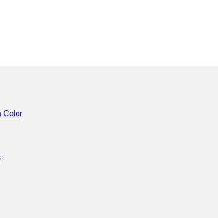
n Color
s