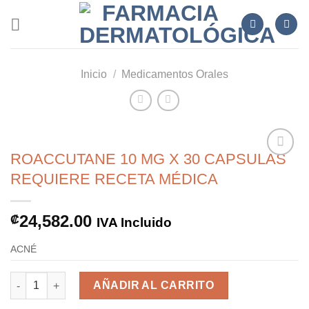
Skip
to
content
Inicio
/
Medicamentos Orales
ROACCUTANE 10 MG X 30 CAPSULAS
REQUIERE RECETA MÉDICA
Añadir
a la
24,582.00
₡
IVA Incluido
lista de
deseos
ACNÉ
ROACCUTANE 10 MG X 30 CAPSULASREQUIERE RECETA MÉDIC
AÑADIR AL CARRITO