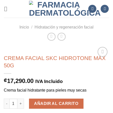
Skip
to
content
Inicio
/
Hidratación y regeneración facial
CREMA FACIAL SKC HIDROTONE MAX
50G
Añadir
a la
17,290.00
₡
IVA Incluido
lista de
deseos
Crema facial hidratante para pieles muy secas
CREMA FACIAL SKC HIDROTONE MAX 50G cantidad
AÑADIR AL CARRITO