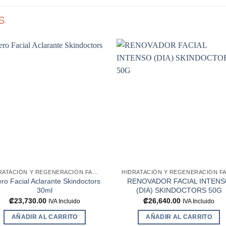
S
Añadir
Aña
a la
a l
lista de
lista
deseos
des
HIDRATACIÓN Y REGENERACIÓN FACIAL
ro Facial Aclarante Skindoctors
RENOVADOR FACIAL INTEN
30ml
(DIA) SKINDOCTORS 50G
₡
23,730.00
₡
26,640.00
IVA Incluido
IVA Incluido
AÑADIR AL CARRITO
AÑADIR AL CARRITO