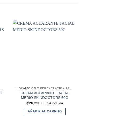
dir
Añadir
a
a la
 de
lista de
eos
deseos
HIDRATACIÓN Y REGENERACIÓN FACIAL
HIDRATACIÓN Y REGENERACIÓN FACIAL
SO
CREMA ACLARANTE FACIAL
QUICKFILLER 
MEDIO SKINDOCTORS 50G
₡
42,480.00
₡
26,250.00
IVA Incluido
AÑADIR AL
AÑADIR AL CARRITO