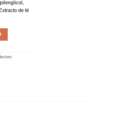
pilenglicol,
Extracto de té
tidad
O
doctors