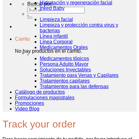
Hidratación y regeneración facial
Buscar por:
Inked Baby
.
Limpieza facial
Limpieza y protección contra virus y
bacterias
Línea infantil
Carrito
Línea Corporal
Medicamentos Orales
No hay productos en el carrito.
.
Medicamentos tópicos
Persona Adulto Mayor
Soluciones Inyectables
Tratamiento para Venas y Capilares
Tratamientos capilares
Tratamientos para las defensas
Catálogo de productos
Formulaciones magistrales
Promociones
Video Blog
Track your order