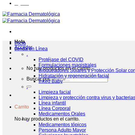
Hola
Inicio
Acceder
tienda en Línea
.
Protéjase del COVID
Formulaciones magistrales
No hay productos en el carrito.
Bloqueadores Solares y Protección Solar co
Hidratación y regeneración facial
Buscar por:
Inked Baby
.
Limpieza facial
Limpieza y protección contra virus y bacteria
Línea infantil
Carrito
Línea Corporal
Medicamentos Orales
No hay productos en el carrito.
.
Medicamentos tópicos
Persona Adulto Mayor