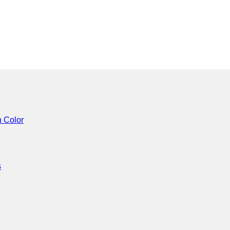
n Color
s