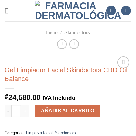
Skip
to
content
Inicio
/
Skindoctors
Gel Limpiador Facial Skindoctors CBD Oil
Balance
Añadir
a la
24,580.00
₡
IVA Incluido
lista de
deseos
Gel Limpiador Facial Skindoctors CBD Oil Balance cantidad
AÑADIR AL CARRITO
Categorías:
Limpieza facial
,
Skindoctors