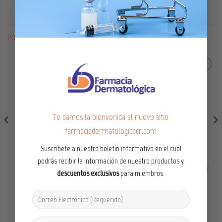
PRODUCTOS RELACIONADOS
Añadir
Añadir
a la
a la
lista de
lista de
Te damos la bienvenida al nuevo sitio
deseos
deseos
farmaciadermatologicacr.com
Suscríbete a nuestro boletín informativo en el cual
podrás recibir la información de nuestro productos y
LÍNEA CORPORAL
LÍNEA CORPORAL
CREMA CORPORAL DESPIGMECTANTE
CREMA CORPORAL EMOLIENTE ACEITE
descuentos exclusivos
para miembros.
F1 500 ML FC
DE OLIVA 500ML
₡
26,600.00
₡
24,295.00
IVA Incluido
IVA Incluido
AÑADIR AL CARRITO
AÑADIR AL CARRITO