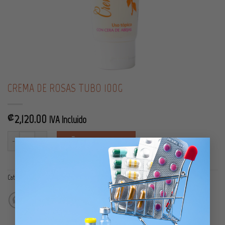
CREMA DE ROSAS TUBO 100G
2,120.00
₡
IVA Incluido
CREMA DE ROSAS TUBO 100G cantidad
AÑADIR AL CARRITO
×
Categoría:
Línea Corporal