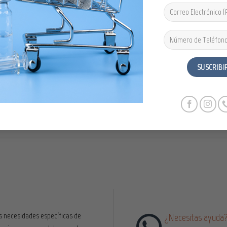
deseos
des
PROTÉJASE DEL COVID
JABÓN PARA MANOS Y CUERPO
TIL 15 AD ADULTOS 1 AMPOLLA CON 3ML
SKINDOCTORS 150ML
₡
1,965.00
₡
3,800.00
IVA Incluido
IVA Incluido
AÑADIR AL CARRITO
AÑADIR AL CARRITO
 necesidades específicas de
¿Necesitas ayuda