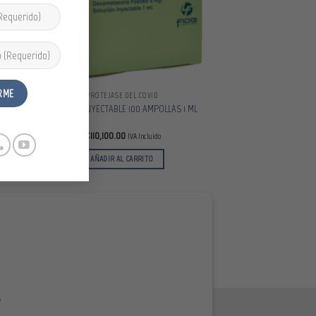
eos
deseos
LIMPIEZA Y PROTECCIÓN CONTRA VIRUS Y BACTERIAS
PROTÉJASE DEL COVID
DEXATON INYECTABLE 100 AMPOLLAS 1 ML
₡
110,100.00
IVA Incluido
AÑADIR AL CARRITO
?