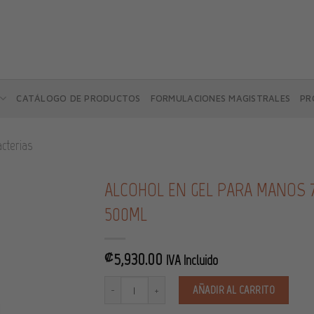
CATÁLOGO DE PRODUCTOS
FORMULACIONES MAGISTRALES
PR
acterias
ALCOHOL EN GEL PARA MANOS 
500ML
Añadir
5,930.00
a la
₡
IVA Incluido
lista de
deseos
ALCOHOL EN GEL PARA MANOS 70% FIDE 500ML cantidad
AÑADIR AL CARRITO