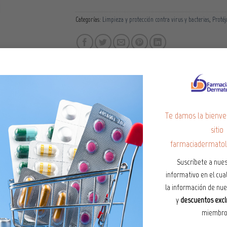
Categorías:
Limpieza y protección contra virus y bacterias
,
Protéj
Te damos la bienve
sitio
farmaciadermatol
Suscríbete a nues
informativo en el cual
la información de nu
y
descuentos excl
Añadir
Aña
miembro
a la
a 
lista de
list