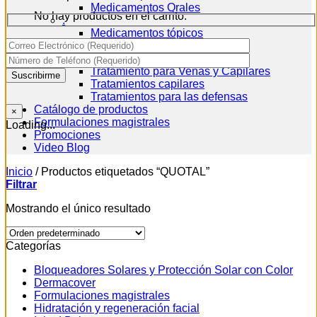
Medicamentos Orales
No hay productos en el carrito.
.
Medicamentos tópicos
Persona Adulto Mayor
Soluciones Inyectables
Tratamiento para Venas y Capilares
Tratamientos capilares
Tratamientos para las defensas
Catálogo de productos
×
Formulaciones magistrales
Loading...
Promociones
Video Blog
Inicio
/
Productos etiquetados “QUOTAL”
Filtrar
Mostrando el único resultado
Categorías
Bloqueadores Solares y Protección Solar con Color
Dermacover
Formulaciones magistrales
Hidratación y regeneración facial