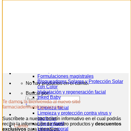
Skip to content
Newsletter
Inicio
Hola
tienda en Línea
Acceder
.
Protéjase del COVID
Formulaciones magistrales
Bloqueadores Solares y Protección Solar
No hay productos en el carrito.
con Color
Hidratación y regeneración facial
Buscar por:
Inked Baby
Te damos la bienvenida al nuevo sitio
.
farmaciadermatologicacr.com
Limpieza facial
Limpieza y protección contra virus y
bacterias
Suscríbete a nuestro boletín informativo en el cual podrás
Línea infantil
recibir la información de nuestro productos y
descuentos
Carrito
Línea Corporal
exclusivos
para miembros.