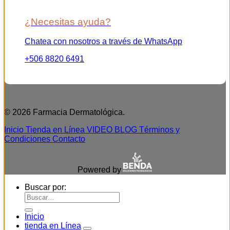
¿Necesitas ayuda?
Chatea con nosotros a través de WhatsApp
+506 8820 6491
© 2026 Farmacia Dermatológica.
Inicio
Tienda en Línea
VIDEO BLOG
Términos y
Condiciones
Contacto
Powered by
Buscar por:
Inicio
tienda en Línea