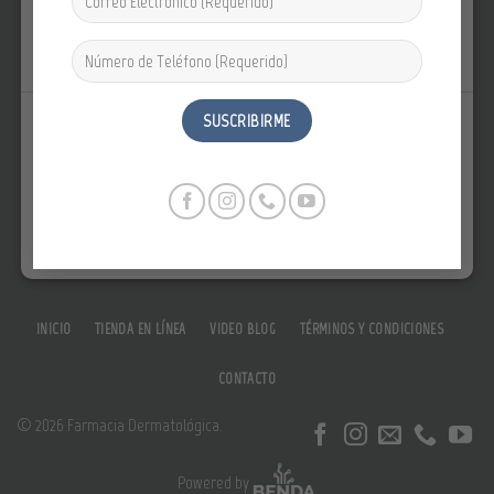
respaldo de médicos dermatólogos, cirujanos plásticos y
farmacéuticos.
¿Necesitas ayuda?
Chatea con nosotros a través de WhatsApp
+506 8820 6491
INICIO
TIENDA EN LÍNEA
VIDEO BLOG
TÉRMINOS Y CONDICIONES
CONTACTO
© 2026 Farmacia Dermatológica.
Powered by