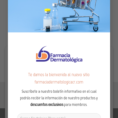
HIDRATACIÓN Y REGENERACIÓN FACIAL
Quickfiller Suero Facial Ultra 30g
₡
27,000.00
IVA Incluido
AÑADIR AL CARRITO
Te damos la bienvenida al nuevo sitio
farmaciadermatologicacr.com
Somos una empresa creada para satisfacer las
Suscríbete a nuestro boletín informativo en el cual
necesidades específicas de cada uno de nuestros clientes.
podrás recibir la información de nuestro productos y
Ofrecemos las mejores marcas del mercado y
descuentos exclusivos
para miembros.
desarrollamos productos hechos a la medida que brindan
resultados reales. Contamos con la experiencia y el