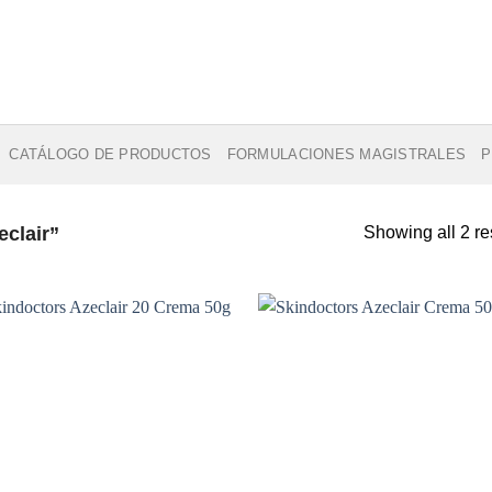
CATÁLOGO DE PRODUCTOS
FORMULACIONES MAGISTRALES
P
clair”
Showing all 2 re
Añadir
Aña
a la
a 
lista de
list
deseos
des