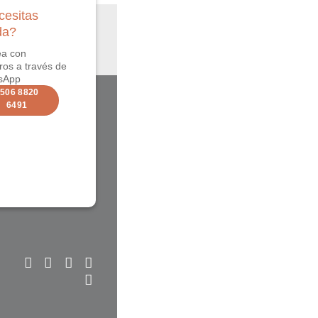
esitas
da?
ea con
ros a través de
sApp
506 8820
6491