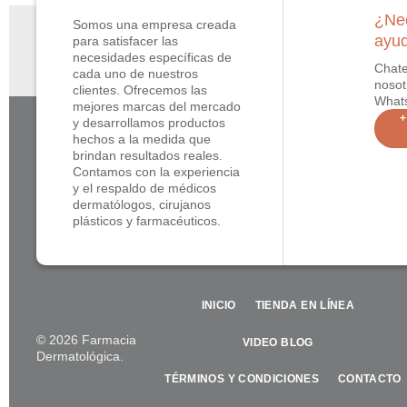
¿Nec
Somos una empresa creada
ayu
para satisfacer las
necesidades específicas de
Chat
cada uno de nuestros
nosot
clientes. Ofrecemos las
What
mejores marcas del mercado
+
y desarrollamos productos
hechos a la medida que
brindan resultados reales.
Contamos con la experiencia
y el respaldo de médicos
dermatólogos, cirujanos
plásticos y farmacéuticos.
INICIO
TIENDA EN LÍNEA
© 2026 Farmacia
VIDEO BLOG
Dermatológica.
TÉRMINOS Y CONDICIONES
CONTACTO